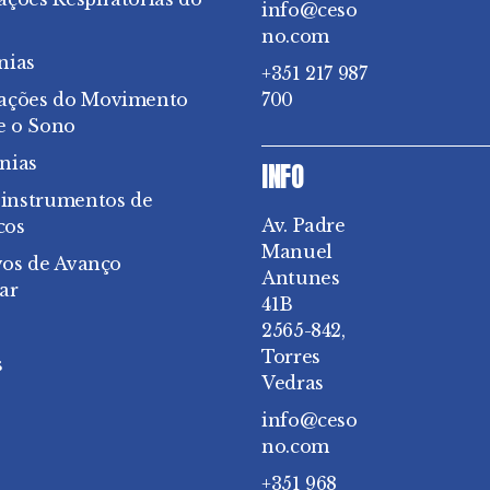
info@ceso
no.com
nias
+351 217 987
bações do Movimento
700
e o Sono
nias
INFO
 instrumentos de
Av. Padre
cos
Manuel
vos de Avanço
Antunes
ar
41B
2565-842,
Torres
s
Vedras
info@ceso
no.com
+351 968