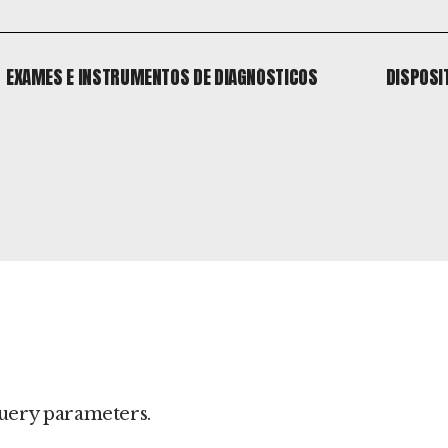
EXAMES E INSTRUMENTOS DE DIAGNÓSTICOS
DISPOSI
EXAMES E INSTRUMENTOS DE DIAGNÓSTICOS
DISPOSI
o
 o
o
uery parameters.
 o