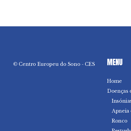
Sono
Hipersónias
MENU
© Centro Europeu do Sono - CES
Home
Doenças 
Insónia
Apneia
Ronco
Perturb