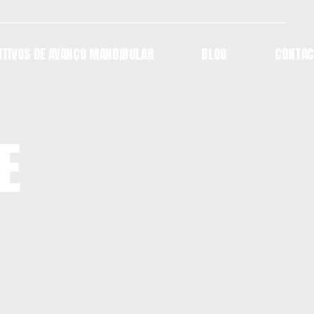
ITIVOS DE AVANÇO MANDIBULAR
BLOG
CONTAC
ITIVOS DE AVANÇO MANDIBULAR
BLOG
CONTAC
E