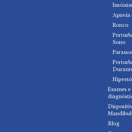
Insónia
Apneia
Ronco
Perturb
Sono
Parasso
Pertur
Durant
Hipersó
Exames e
diagnósti
Dispositi
Mandibul
Blog