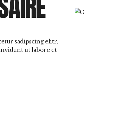
SAIRE
tur sadipscing elitr,
vidunt ut labore et