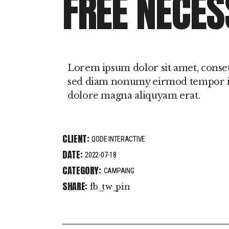
FREE NECES
Sono
Hipersónias
Lorem ipsum dolor sit amet, consete
sed diam nonumy eirmod tempor in
dolore magna aliquyam erat.
CLIENT:
QODE INTERACTIVE
DATE:
2022-07-18
CATEGORY:
CAMPAING
SHARE:
fb
tw
pin