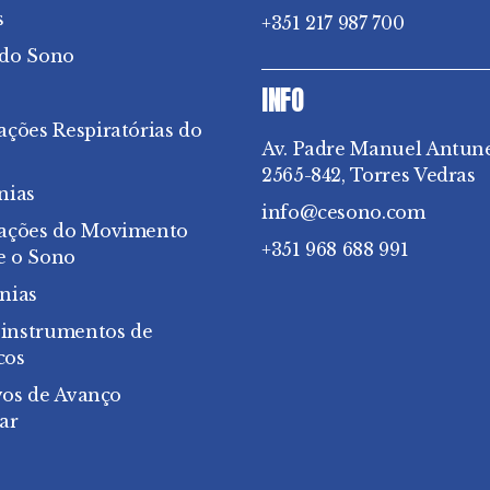
s
+351 217 987 700
 do Sono
INFO
ações Respiratórias do
Av. Padre Manuel Antun
2565-842, Torres Vedras
nias
info@cesono.com
bações do Movimento
+351 968 688 991
e o Sono
nias
 instrumentos de
cos
vos de Avanço
ar