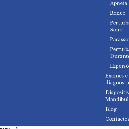
Apneia
Ronco
Perturb
Sono
Parasso
Pertur
Durant
Hipersó
Exames e
diagnósti
Dispositi
Mandibul
Blog
Contacto