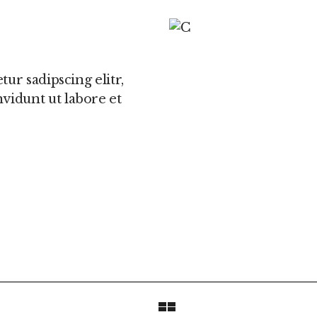
ur sadipscing elitr,
idunt ut labore et