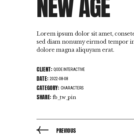
NEW AGE
Sono
Hipersónias
Lorem ipsum dolor sit amet, consetet
sed diam nonumy eirmod tempor inv
dolore magna aliquyam erat.
CLIENT:
QODE INTERACTIVE
DATE:
2022-08-08
CATEGORY:
CHARACTERS
SHARE:
fb
tw
pin
PREVIOUS