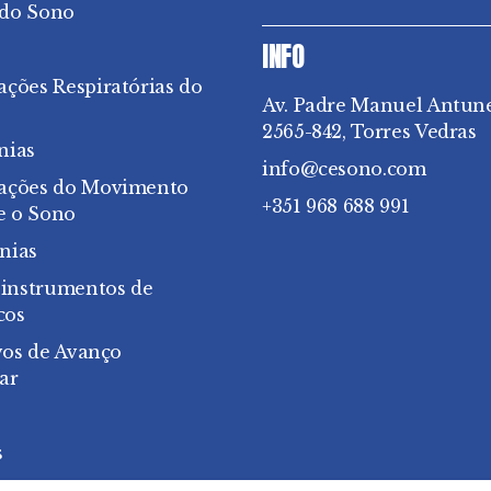
 do Sono
INFO
ações Respiratórias do
Av. Padre Manuel Antun
2565-842, Torres Vedras
nias
info@cesono.com
bações do Movimento
+351 968 688 991
e o Sono
nias
 instrumentos de
cos
vos de Avanço
ar
s