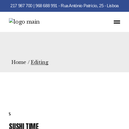
217 987 700 | 968 688 991 - Rua António Patrício, 25 - Lisboa
Skip
to
the
content
Home
Editing
SUSHI TIME