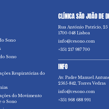
CLÍNICA SÃO JOÃO DE 
Rua António Patrício, 25
1700-048 Lisboa
do Sono
info@cesono.com
s
+351 217 987 700
 do Sono
INFO
ações Respiratórias do
Av. Padre Manuel Antun
2565-842, Torres Vedras
nias
info@cesono.com
bações do Movimento
+351 968 688 991
e o Sono