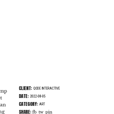
CLIENT:
QODE INTERACTIVE
emp
DATE:
2022-08-05
t
CATEGORY:
san
ART
SHARE:
ng
fb
tw
pin