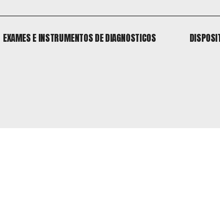
EXAMES E INSTRUMENTOS DE DIAGNÓSTICOS
DISPOSI
EXAMES E INSTRUMENTOS DE DIAGNÓSTICOS
DISPOSI
o
 o
o
 o