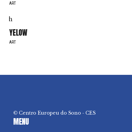
ART
YELOW
ART
© Centro Europeu do Sono - CES
MENU