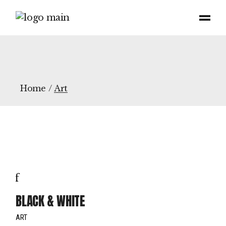
Skip
to
the
content
Home
Art
BLACK & WHITE
ART