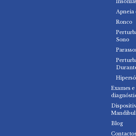
Insónia
Apneia
Ronco
Perturb
Sono
Parasso
Pertur
Durant
Hipersó
Exames e
diagnósti
Dispositi
Mandibul
Blog
Contacto