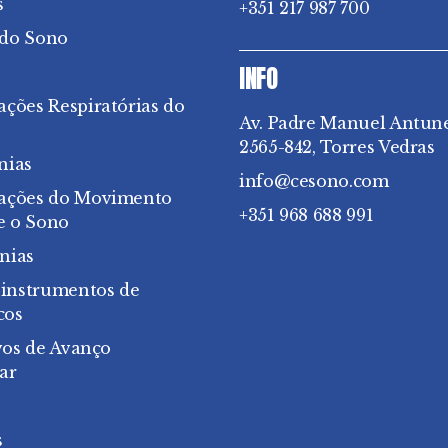
s
+351 217 987 700
 do Sono
INFO
ações Respiratórias do
Av. Padre Manuel Antun
2565-842, Torres Vedras
nias
info@cesono.com
bações do Movimento
+351 968 688 991
e o Sono
nias
 instrumentos de
cos
vos de Avanço
ar
s