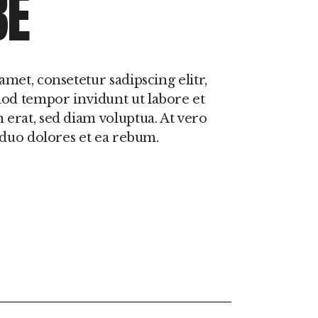
BE
met, consetetur sadipscing elitr,
d tempor invidunt ut labore et
erat, sed diam voluptua. At vero
 duo dolores et ea rebum.