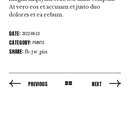
At vero eos et accusam et justo duo
dolores et ea rebum.
DATE:
2022-08-23
CATEGORY:
PRINTS
SHARE:
fb
tw
pin
PREVIOUS
NEXT