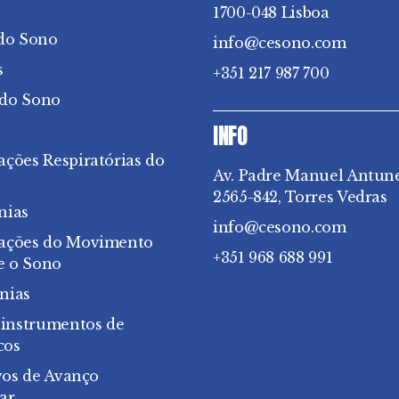
1700-048 Lisboa
do Sono
info@cesono.com
s
+351 217 987 700
 do Sono
INFO
ações Respiratórias do
Av. Padre Manuel Antun
2565-842, Torres Vedras
nias
info@cesono.com
bações do Movimento
+351 968 688 991
e o Sono
nias
 instrumentos de
cos
vos de Avanço
ar