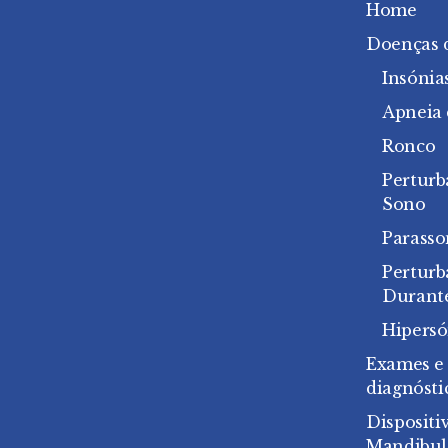
Home
Doenças 
Insónia
Apneia
Ronco
Perturb
Sono
Parasso
Pertur
Durant
Hipersó
Exames e
diagnósti
Dispositi
Mandibul