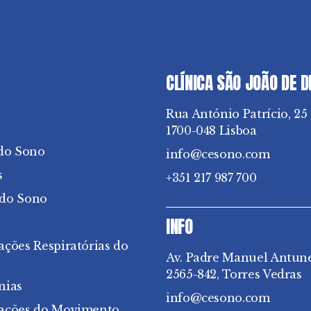
CLÍNICA SÃO JOÃO DE 
Rua António Patrício, 25
1700-048 Lisboa
do Sono
info@cesono.com
s
+351 217 987 700
 do Sono
INFO
ações Respiratórias do
Av. Padre Manuel Antun
2565-842, Torres Vedras
nias
info@cesono.com
bações do Movimento