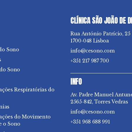
CLÍNICA SÃO JOÃO DE 
Rua António Patrício, 25
1700-048 Lisboa
do Sono
info@cesono.com
s
+351 217 987 700
 do Sono
INFO
ações Respiratórias do
Av. Padre Manuel Antun
2565-842, Torres Vedras
nias
info@cesono.com
bações do Movimento
+351 968 688 991
e o Sono