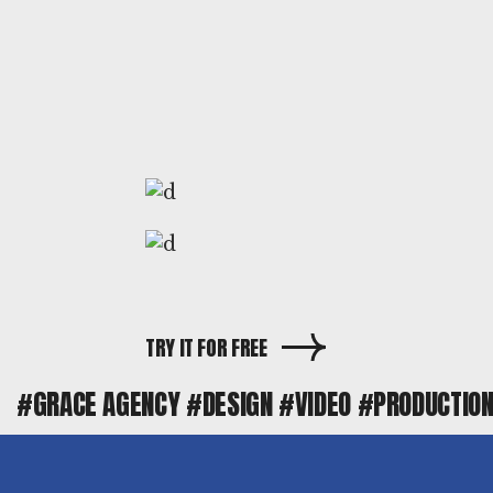
Sono
Hipersónias
TRY IT FOR FREE
#GRACE AGENCY
#DESIGN
#VIDEO
#PRODUCTIO