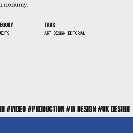
iam nonumy.
EGORY
TAGS
JECTS
ART
DESIGN
EDITORIAL
GN
#VIDEO
#PRODUCTION
#UI DESIGN
#UX DESIGN