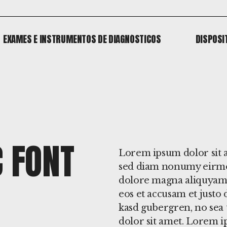
EXAMES E INSTRUMENTOS DE DIAGNÓSTICOS
DISPOSI
EXAMES E INSTRUMENTOS DE DIAGNÓSTICOS
DISPOSI
o
C FONT
Lorem ipsum dolor sit a
 o
o
sed diam nonumy eirmo
dolore magna aliquyam e
eos et accusam et justo 
kasd gubergren, no sea
 o
dolor sit amet. Lorem i