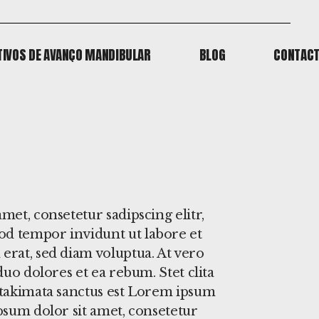
TIVOS DE AVANÇO MANDIBULAR
BLOG
CONTAC
TIVOS DE AVANÇO MANDIBULAR
BLOG
CONTAC
met, consetetur sadipscing elitr,
d tempor invidunt ut labore et
rat, sed diam voluptua. At vero
duo dolores et ea rebum. Stet clita
 takimata sanctus est Lorem ipsum
psum dolor sit amet, consetetur