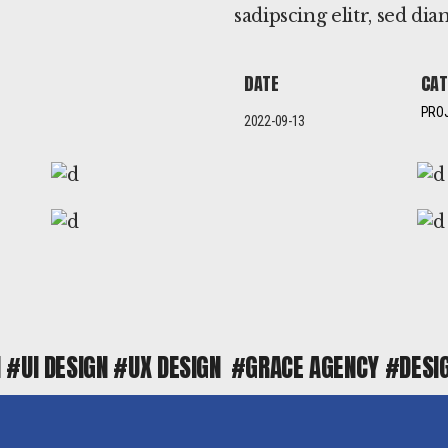
sadipscing elitr, sed d
DATE
CAT
PRO
2022-09-13
N
#UI DESIGN
#UX DESIGN
#GRACE AGENCY
#DESI