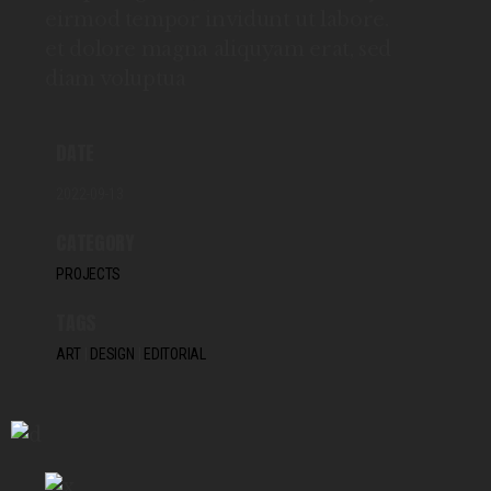
eirmod tempor invidunt ut labore.
et dolore magna aliquyam erat, sed
diam voluptua
DATE
2022-09-13
CATEGORY
PROJECTS
TAGS
ART
DESIGN
EDITORIAL