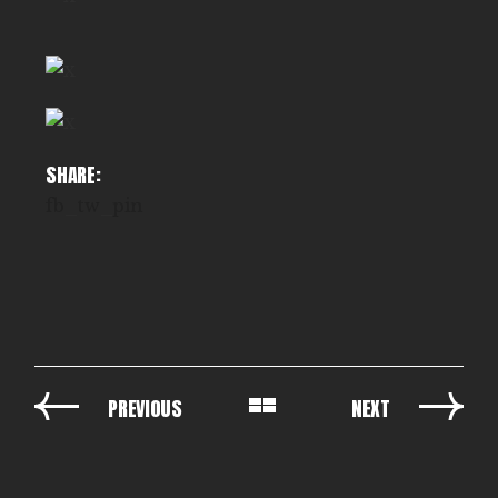
SHARE:
fb
tw
pin
PREVIOUS
NEXT