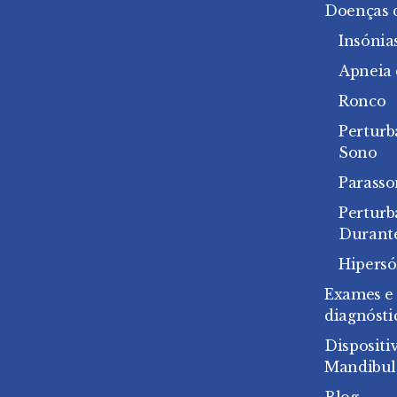
Doenças 
Insónia
Apneia
Ronco
Perturb
Sono
Parasso
Pertur
Durant
Hipersó
Exames e
diagnósti
Dispositi
Mandibul