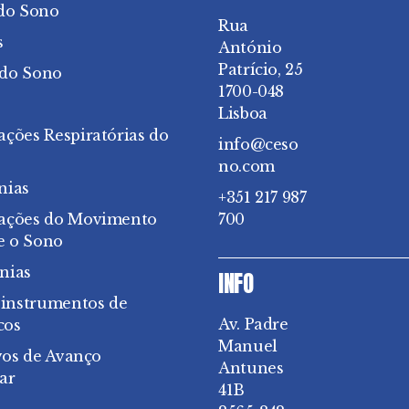
do Sono
Rua
s
António
Patrício, 25
 do Sono
1700-048
Lisboa
ações Respiratórias do
info@ceso
no.com
nias
+351 217 987
bações do Movimento
700
e o Sono
nias
INFO
 instrumentos de
Av. Padre
cos
Manuel
vos de Avanço
Antunes
ar
41B