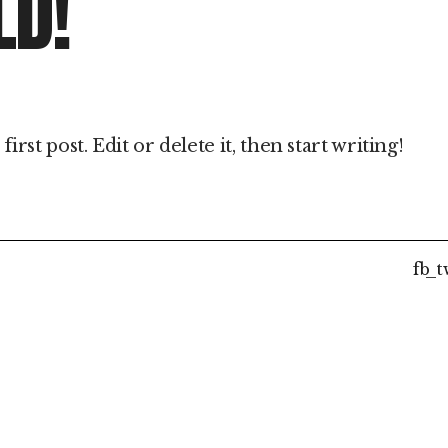
LD!
rst post. Edit or delete it, then start writing!
fb
t