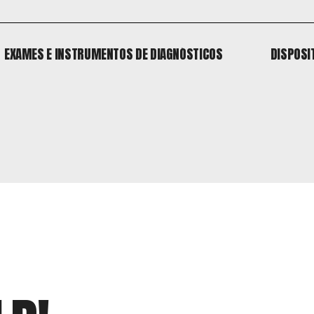
EXAMES E INSTRUMENTOS DE DIAGNÓSTICOS
DISPOSI
EXAMES E INSTRUMENTOS DE DIAGNÓSTICOS
DISPOSI
o
 o
o
 o