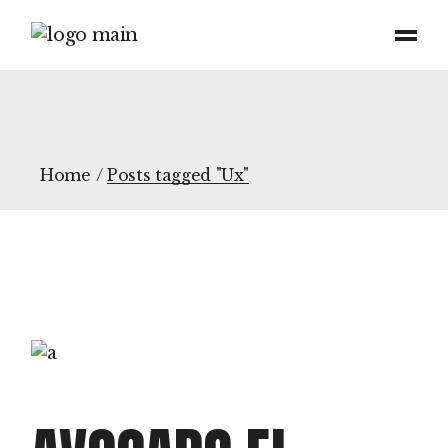
Skip
to
the
content
Home
Posts tagged "Ux"