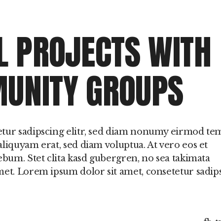
 o
L PROJECTS WITH
UNITY GROUPS
etur sadipscing elitr, sed diam nonumy eirmod t
liquyam erat, sed diam voluptua. At vero eos et
ebum. Stet clita kasd gubergren, no sea takimata
met. Lorem ipsum dolor sit amet, consetetur sadip