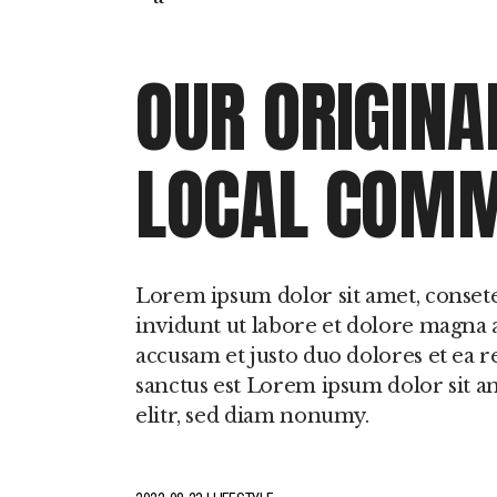
Perturbações do
Movimento Durante
Sono
OUR ORIGINA
Hipersónias
LOCAL COMM
Lorem ipsum dolor sit amet, conset
invidunt ut labore et dolore magna a
accusam et justo duo dolores et ea r
sanctus est Lorem ipsum dolor sit a
elitr, sed diam nonumy.