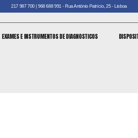
217 987 700 | 968 688 991 - Rua António Patrício, 25 - Lisboa
EXAMES E INSTRUMENTOS DE DIAGNÓSTICOS
DISPOSI
EXAMES E INSTRUMENTOS DE DIAGNÓSTICOS
DISPOSI
o
 o
o