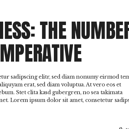
 o
NESS: THE NUMBE
IMPERATIVE
etur sadipscing elitr, sed diam nonumy eirmod t
liquyam erat, sed diam voluptua. At vero eos et
ebum. Stet clita kasd gubergren, no sea takimata
met. Lorem ipsum dolor sit amet, consetetur sadip