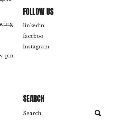
FOLLOW US
scing
linkedin
faceboo
instagram
w
pin
SEARCH
Search