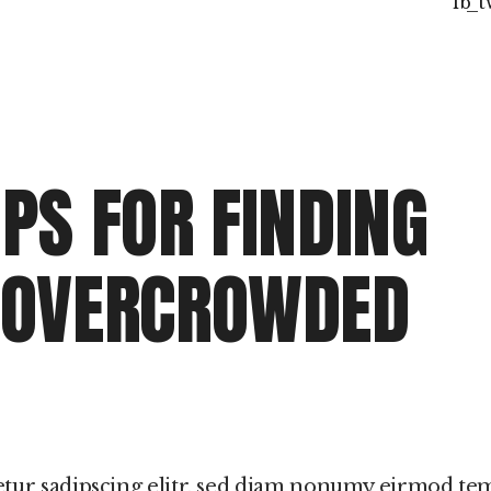
fb
t
IPS FOR FINDING
N OVERCROWDED
etur sadipscing elitr, sed diam nonumy eirmod t