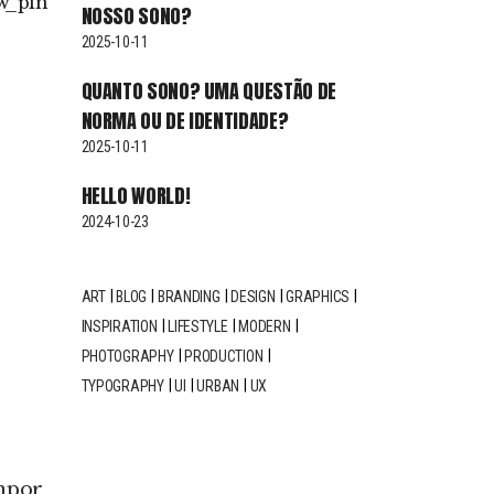
w
pin
NOSSO SONO?
2025-10-11
QUANTO SONO? UMA QUESTÃO DE
NORMA OU DE IDENTIDADE?
2025-10-11
HELLO WORLD!
2024-10-23
ART
BLOG
BRANDING
DESIGN
GRAPHICS
INSPIRATION
LIFESTYLE
MODERN
PHOTOGRAPHY
PRODUCTION
TYPOGRAPHY
UI
URBAN
UX
empor