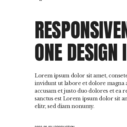
Perturbações do
Movimento Durante
Sono
RESPONSIVE
Hipersónias
ONE DESIGN 
Lorem ipsum dolor sit amet, conset
invidunt ut labore et dolore magna a
accusam et justo duo dolores et ea r
sanctus est Lorem ipsum dolor sit a
elitr, sed diam nonumy.