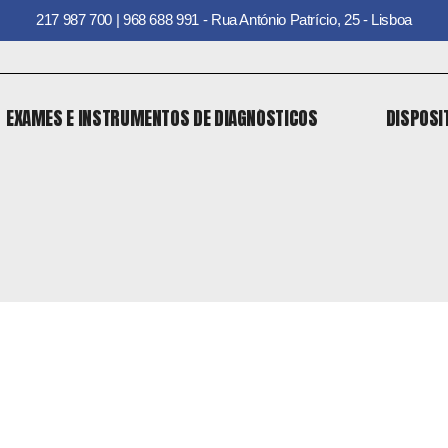
217 987 700 | 968 688 991 - Rua António Patrício, 25 - Lisboa
EXAMES E INSTRUMENTOS DE DIAGNÓSTICOS
DISPOSI
EXAMES E INSTRUMENTOS DE DIAGNÓSTICOS
DISPOSI
o
 o
o