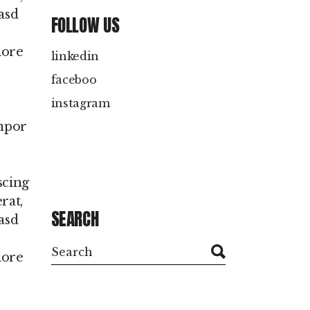
asd
FOLLOW US
lore
linkedin
faceboo
instagram
empor
scing
rat,
SEARCH
asd
lore