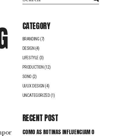
G
CATEGORY
BRANDING
(7)
DESIGN
(4)
LIFESTYLE
(3)
PRODUCTION
(12)
SONO
(2)
UI/UX DESIGN
(4)
UNCATEGORIZED
(1)
RECENT POST
COMO AS ROTINAS INFLUENCIAM O
empor