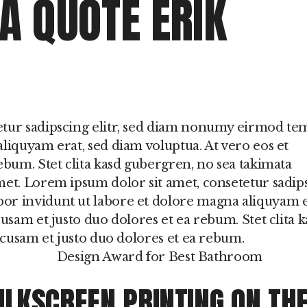
 A QUOTE ERIK
etur sadipscing elitr, sed diam nonumy eirmod t
liquyam erat, sed diam voluptua. At vero eos et
ebum. Stet clita kasd gubergren, no sea takimata
met. Lorem ipsum dolor sit amet, consetetur sadip
or invidunt ut labore et dolore magna aliquyam e
usam et justo duo dolores et ea rebum. Stet clita k
accusam et justo duo dolores et ea rebum.
Design Award for Best Bathroom
ILKSCREEN PRINTING ON TH