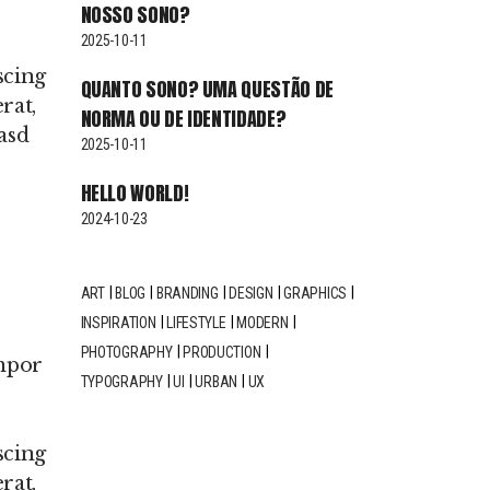
NOSSO SONO?
2025-10-11
scing
QUANTO SONO? UMA QUESTÃO DE
rat,
NORMA OU DE IDENTIDADE?
asd
2025-10-11
HELLO WORLD!
2024-10-23
ART
BLOG
BRANDING
DESIGN
GRAPHICS
INSPIRATION
LIFESTYLE
MODERN
PHOTOGRAPHY
PRODUCTION
empor
TYPOGRAPHY
UI
URBAN
UX
scing
rat,