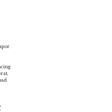
empor
scing
rat,
asd
E