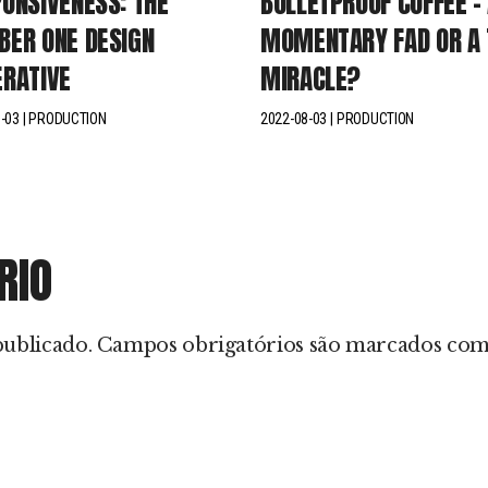
ONSIVENESS: THE
BULLETPROOF COFFEE –
ER ONE DESIGN
MOMENTARY FAD OR A 
RATIVE
MIRACLE?
-03
PRODUCTION
2022-08-03
PRODUCTION
RIO
publicado.
Campos obrigatórios são marcados co