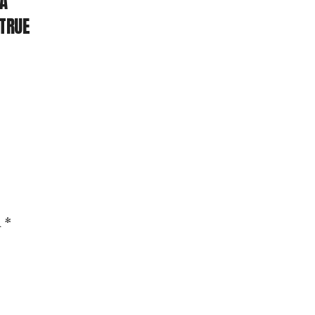
 A
TRUE
m
*