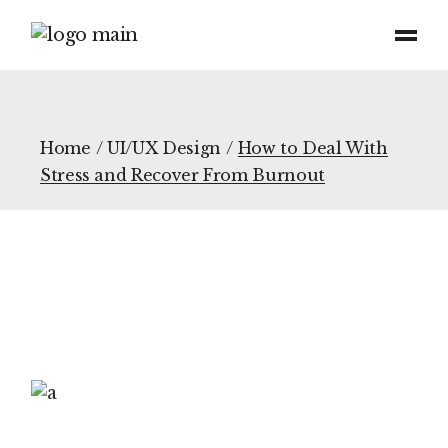
Skip
to
the
content
Home
UI/UX Design
How to Deal With
Stress and Recover From Burnout